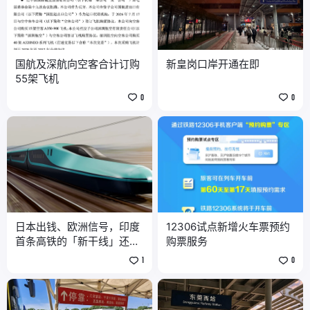
国航及深航向空客合计订购
新皇岗口岸开通在即
55架飞机
0
0
日本出钱、欧洲信号，印度
12306试点新增火车票预约
首条高铁的「新干线」还剩
购票服务
多少？
1
0