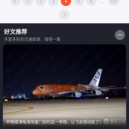
1
2
3
4
5
6
137
…
好文推荐
丰富多彩的交通故事，值得一看
昨晚橙海龟落地厦门前的这一举措，让飞友感动极了！