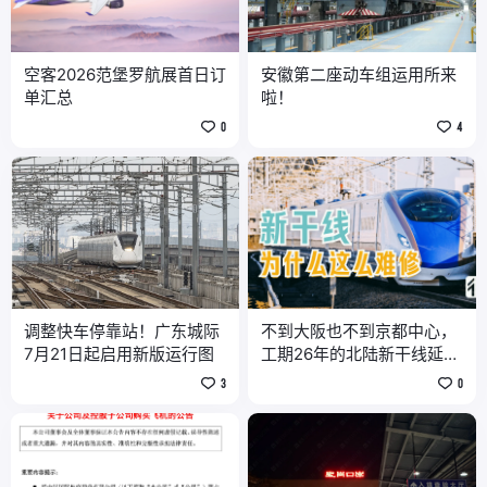
空客2026范堡罗航展首日订
安徽第二座动车组运用所来
单汇总
啦！
0
4
调整快车停靠站！广东城际
不到大阪也不到京都中心，
7月21日起启用新版运行图
工期26年的北陆新干线延伸
终于决定
3
0