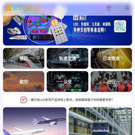
铁路
轨道交通
日本铁道
航空
公交
出行
通行线LED系列产品持续上新中，快来解锁属于你的像素世界！