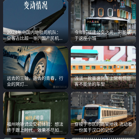
2024年中国内地航司机队：
今年的福建公交之光，可能属
空客占比超一半，国产民机增
于这座小城
长迅速
远去的三轴，逝去的青春，行
浅谈一款普速列车上常有但旅
业的冥灯…
客不能坐的车型
福州响铃式公交初体验：想法
穿梭于市区的高架地铁 流动着
终于跟上时代，效果不尽如人
一份属于汉口的记忆
意