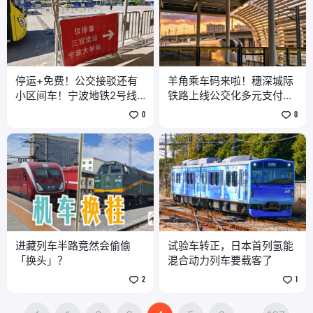
停运+免费！公交接驳还有
羊角乘车码来啦！穗深城际
小区间车！宁波地铁2号线
铁路上线公交化多元支付功
部分区段停运
能
0
0
进藏列车半路竟然会偷偷
试验车转正，日本首列氢能
「换头」？
混合动力列车要载客了
2
1