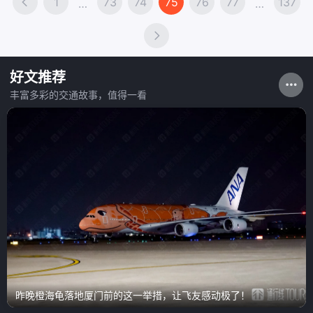
1
73
74
75
76
77
137
…
…
好文推荐
丰富多彩的交通故事，值得一看
昨晚橙海龟落地厦门前的这一举措，让飞友感动极了！