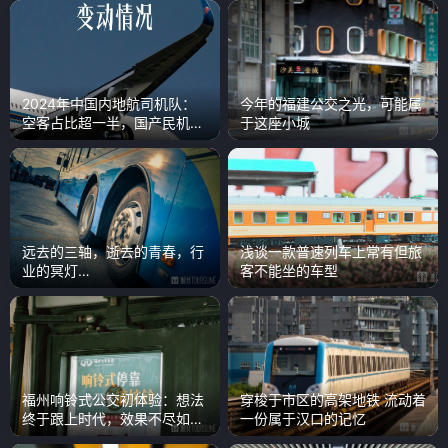
2024年中国内地航司机队：
今年的福建公交之光，可能属
空客占比超一半，国产民机增
于这座小城
长迅速
远去的三轴，逝去的青春，行
浅谈一款普速列车上常有但旅
业的冥灯…
客不能坐的车型
福州响铃式公交初体验：想法
穿梭于市区的高架地铁 流动着
终于跟上时代，效果不尽如人
一份属于汉口的记忆
意