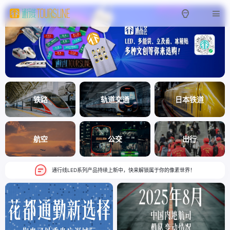
铁路
轨道交通
日本铁道
航空
公交
出行
通行线LED系列产品持续上新中，快来解锁属于你的像素世界！