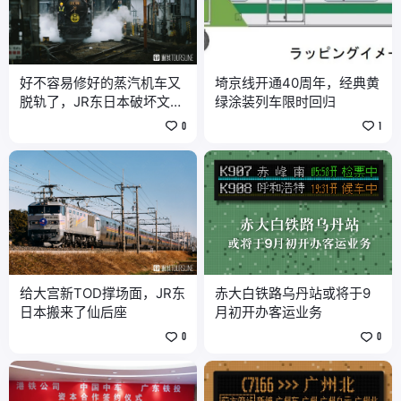
好不容易修好的蒸汽机车又
埼京线开通40周年，经典黄
脱轨了，JR东日本破坏文物
绿涂装列车限时回归
的离谱操作竟还有续集
0
1
给大宫新TOD撑场面，JR东
赤大白铁路乌丹站或将于9
日本搬来了仙后座
月初开办客运业务
0
0