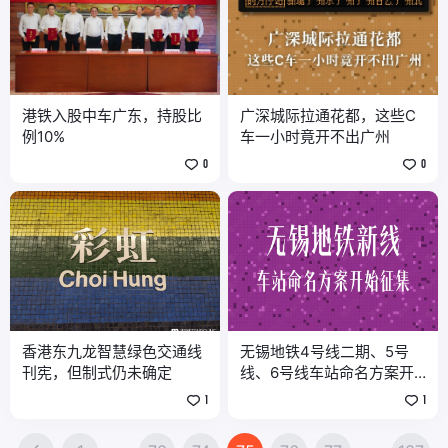
港铁入股中车广东，持股比
广深城际拉通花都，这些C
例10%
车一小时竟开不出广州
0
0
香港东九龙智慧绿色交通线
无锡地铁4号线二期、5号
刊宪，但制式仍未确定
线、6号线车站命名方案开
始征集
1
1