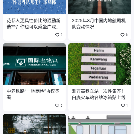
花都人更具性价比的通勤新
2025年8月中国内地航司机
选择？你也可以乘坐广深城
队变动情况
际！
0
0
中老铁路“一地两检”协议签
雅万高铁车站一次性集齐！
署
白底火车站名牌冰箱贴上线
0
1