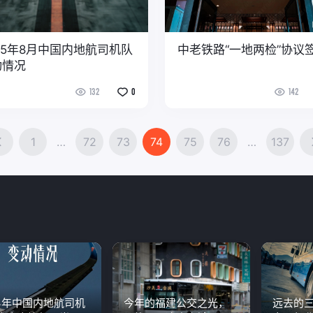
25年8月中国内地航司机队
中老铁路“一地两检”协议
动情况
132
0
142
1
…
72
73
74
75
76
…
137
24年中国内地航司机
今年的福建公交之光，
远去的