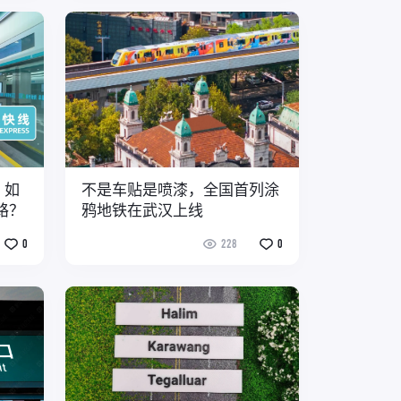
：如
不是车贴是喷漆，全国首列涂
路？
鸦地铁在武汉上线
0
228
0