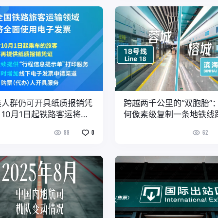
类人群仍可开具纸质报销凭
跨越两千公里的“双胞胎”
10月1日起铁路客运将全
何像素级复制一条地铁线
使用电子发票
99
0
62