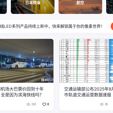
日本铁道
航空
线LED系列产品持续上新中，快来解锁属于你的像素世界！
州机场大巴票价回到十年
交通运输部公布2025年8
，全是因为滨海快线吗？
市轨道交通运营数据速报
265
0
116