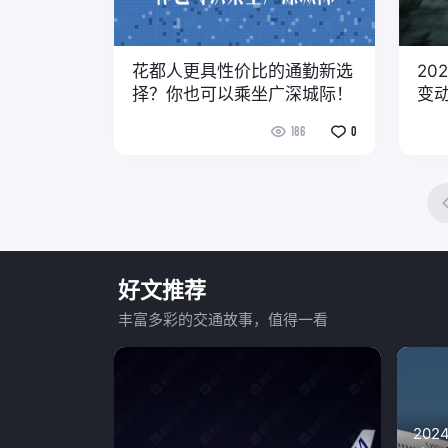
花都人更具性价比的通勤新选
20
择？你也可以乘坐广深城际！
变
186
0
好文推荐
丰富多彩的交通故事，值得一看
20