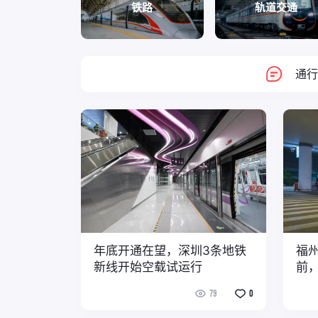
铁路
轨道交通
通行
年底开通在望，深圳3条地铁
福
新线开始空载试运行
前
79
0