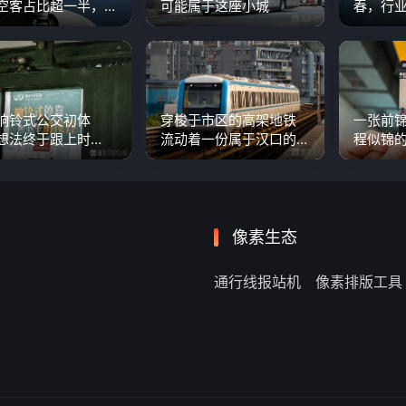
空客占比超一半，
可能属于这座小城
春，行业
民机增长迅速
响铃式公交初体
穿梭于市区的高架地铁
一张前
想法终于跟上时
流动着一份属于汉口的
程似锦
效果不尽如人意
记忆
像素生态
通行线报站机
像素排版工具