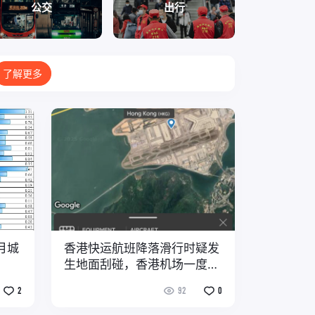
公交
出行
了解更多
月城
香港快运航班降落滑行时疑发
生地面刮碰，香港机场一度关
闭北跑道
2
92
0