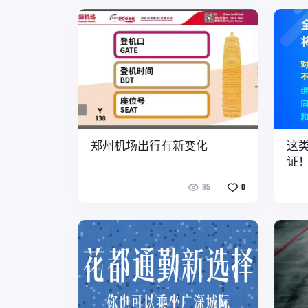
郑州机场出行有新变化
这
证！
面
95
0