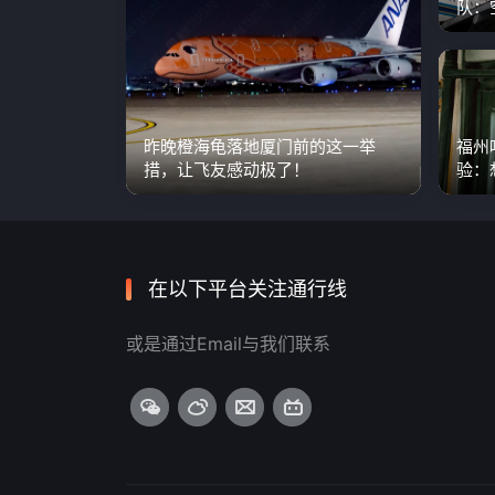
队：
国产
昨晚橙海龟落地厦门前的这一举
福州
措，让飞友感动极了！
验：
代，
在以下平台关注通行线
或是通过Email与我们联系