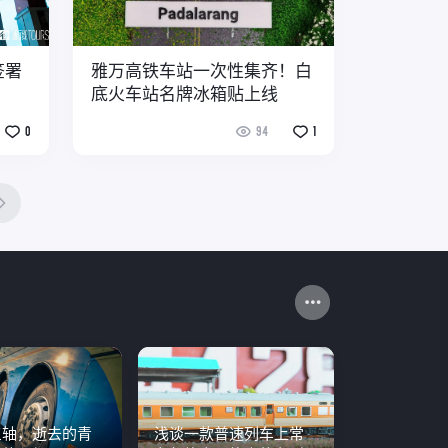
签署
雅万高铁车站一次性集齐！白
底火车站名牌冰箱贴上线
0
94
1
三轴，逝去的青
浅谈一款普速列车上常