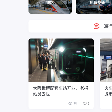
铁路
轨道交通
通行
大阪世博配套车站开业，老报
火
站员去世
城
101
0