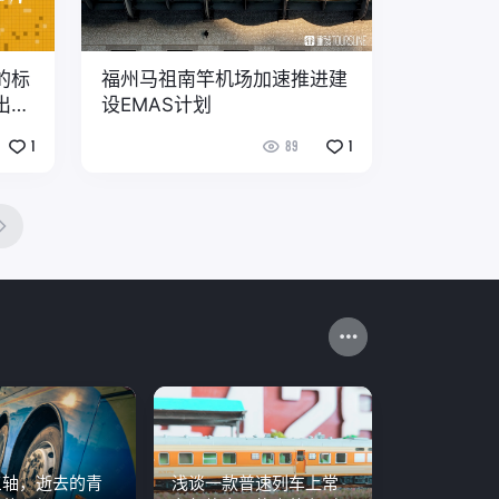
的标
福州马祖南竿机场加速推进建
出现
设EMAS计划
1
89
1
三轴，逝去的青
浅谈一款普速列车上常