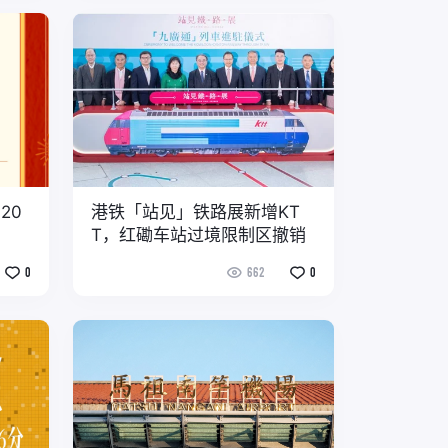
20
港铁「站见」铁路展新增KT
T，红磡车站过境限制区撤销
0
662
0