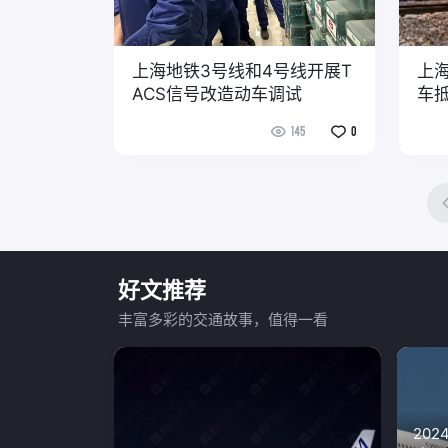
上海地铁3号线和4号线开展T
上海
ACS信号改造动车调试
车
145
0
好文推荐
丰富多彩的交通故事，值得一看
20