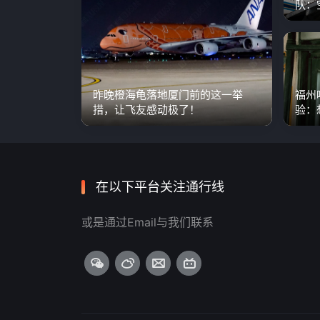
队：
国产
昨晚橙海龟落地厦门前的这一举
福州
措，让飞友感动极了！
验：
代，
在以下平台关注通行线
或是通过Email与我们联系