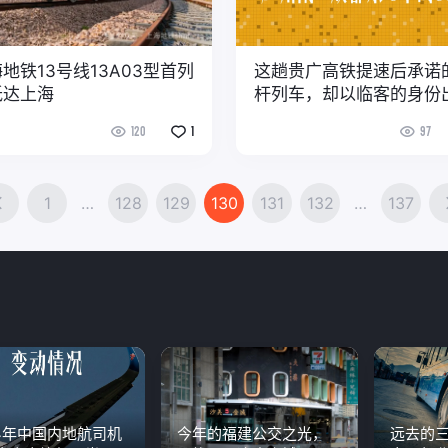
地铁13号线13A03型首列
这趟贵广高铁提速后承诺
抵达上海
杆列车，却以临客的身份
了
120
1
97
1
…
128
129
130
131
132
…
137
24年中国内地航司机
今年的福建公交之光，
远去的