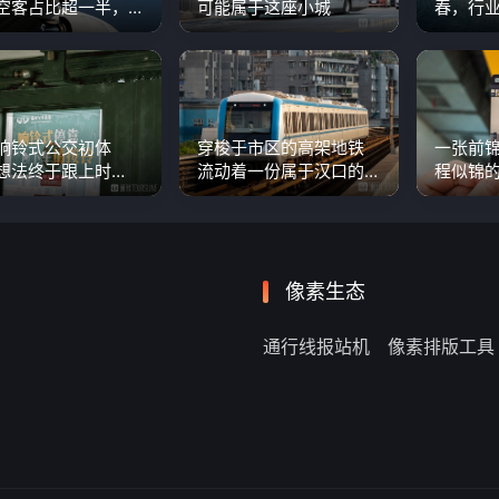
空客占比超一半，
可能属于这座小城
春，行业
民机增长迅速
响铃式公交初体
穿梭于市区的高架地铁
一张前
想法终于跟上时
流动着一份属于汉口的
程似锦
效果不尽如人意
记忆
像素生态
通行线报站机
像素排版工具