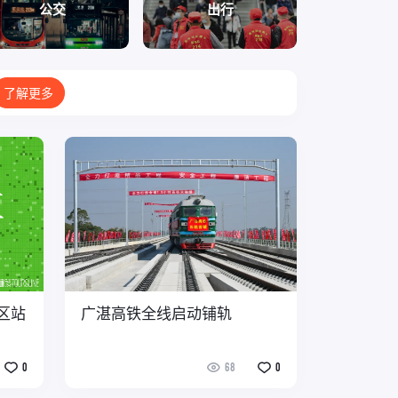
公交
出行
了解更多
区站
广湛高铁全线启动铺轨
0
68
0