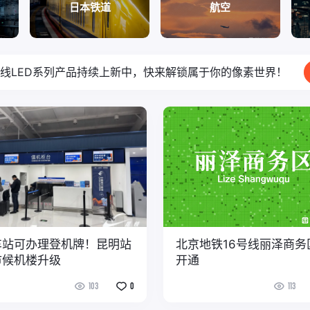
日本铁道
航空
线LED系列产品持续上新中，快来解锁属于你的像素世界！
车站可办理登机牌！昆明站
北京地铁16号线丽泽商务
市候机楼升级
开通
103
0
113