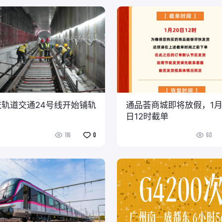
庆轨道交通24号线开始铺轨
通品荟商城即将放假，1月
日12时截单
116
0
60