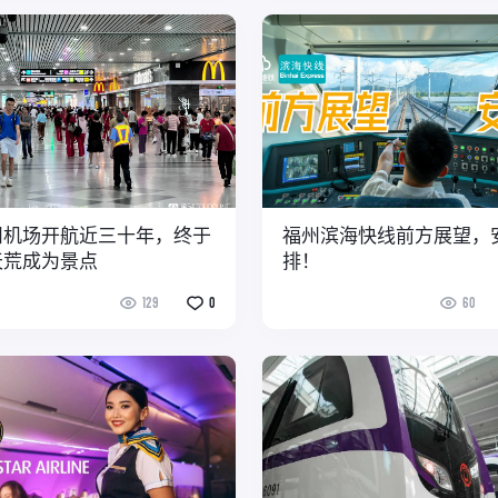
州机场开航近三十年，终于
福州滨海快线前方展望，
天荒成为景点
排！
129
0
60