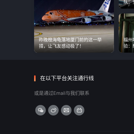
队：
国产
昨晚橙海龟落地厦门前的这一举
福州
措，让飞友感动极了！
验：
代，
在以下平台关注通行线
或是通过Email与我们联系