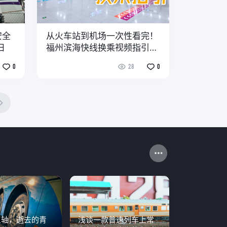
安全
从火车站到机场一次性看完！
日
福州滨海快线换乘视频指引请
收好
0
28
0
三轴，逝去的青
浅谈一款普速列车上常