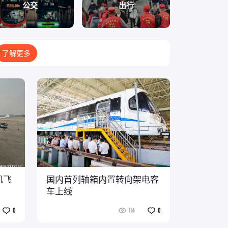
公交
出行
了解更多
机飞
国内首列轴箱内置转向架电客
车上线
0
114
0