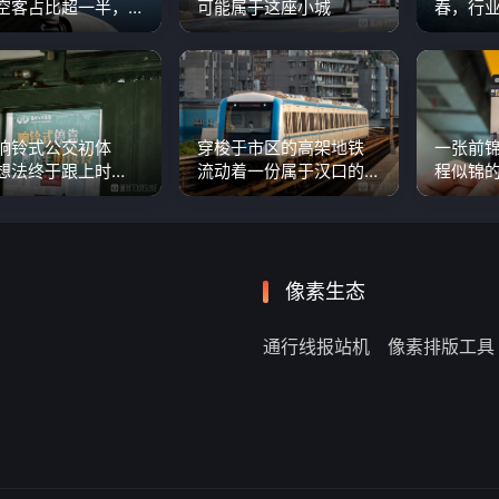
空客占比超一半，
可能属于这座小城
春，行业
民机增长迅速
响铃式公交初体
穿梭于市区的高架地铁
一张前
想法终于跟上时
流动着一份属于汉口的
程似锦
效果不尽如人意
记忆
像素生态
通行线报站机
像素排版工具