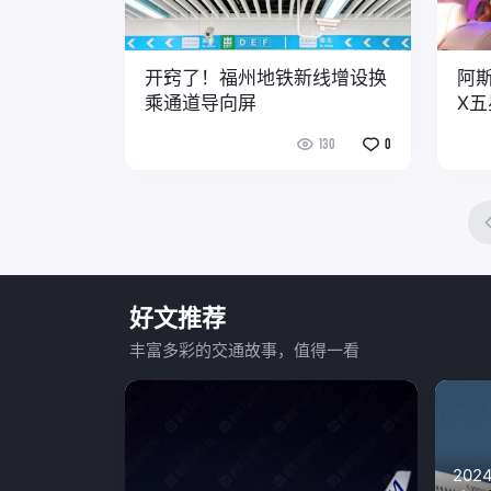
开窍了！福州地铁新线增设换
阿
乘通道导向屏
X
130
0
好文推荐
丰富多彩的交通故事，值得一看
20