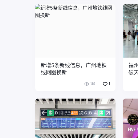
新增5条新线信息，广州地铁
福
线网图换新
破
146
1