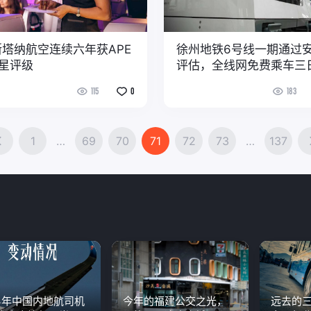
斯塔纳航空连续六年获APE
徐州地铁6号线一期通过
五星评级
评估，全线网免费乘车三
115
0
183
1
…
69
70
71
72
73
…
137
24年中国内地航司机
今年的福建公交之光，
远去的