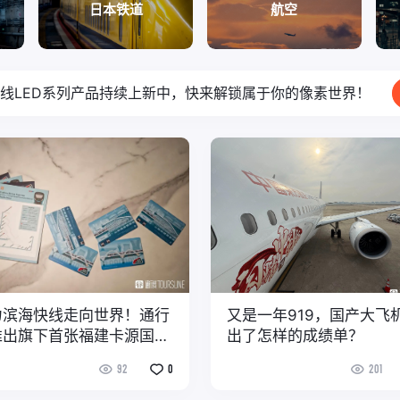
日本铁道
航空
线LED系列产品持续上新中，快来解锁属于你的像素世界！
力滨海快线走向世界！通行
又是一年919，国产大飞
推出旗下首张福建卡源国际
出了怎样的成绩单？
交通卡
92
0
201