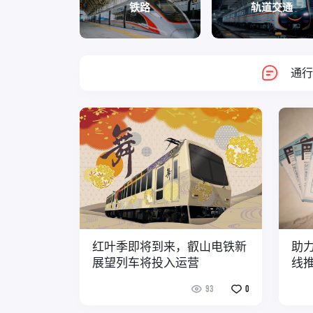
铁路
轨道交通
通行
红叶季即将到来，叡山电铁新
助
展望列车将投入运营
线
化
93
0