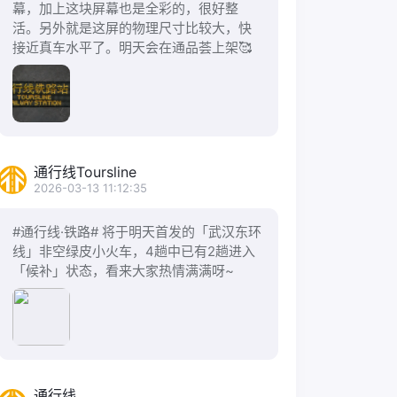
幕，加上这块屏幕也是全彩的，很好整
活。另外就是这屏的物理尺寸比较大，快
接近真车水平了。明天会在通品荟上架🥰
通行线Toursline
2026-03-13 11:12:35
#通行线·铁路# 将于明天首发的「武汉东环
线」非空绿皮小火车，4趟中已有2趟进入
「候补」状态，看来大家热情满满呀~
通行线