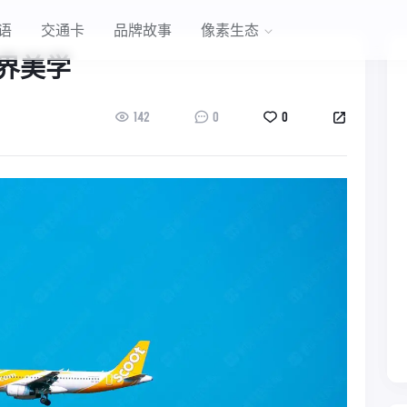
语
交通卡
品牌故事
像素生态
界美学
142
0
0