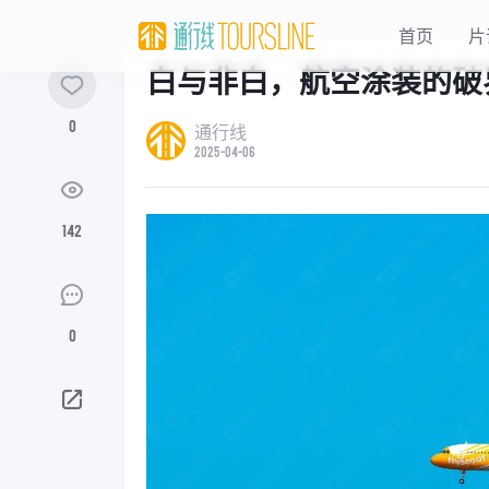
首页
片
白与非白，航空涂装的破
0
通行线
2025-04-06
142
0