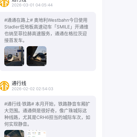
2026-03-01 04:05:44
#通通在路上# 奥地利Westbahn今日使用
Stadler低地板高速动车「SMILE」开通维
也纳至菲拉赫高速服务，通通在格拉茨迎
接首发车。
通行线
2026-02-02 02:54:03
#通行线·铁路# 本月开始，铁路静音车厢扩
大范围。通通倒是很好奇，像广珠城际这
种线路，尤其是CRH6担当的城际车次，如
何实现静音。