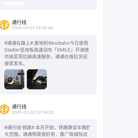
通行线
2026-03-01 04:05:44
#通通在路上# 奥地利Westbahn今日使用
Stadler低地板高速动车「SMILE」开通维
也纳至菲拉赫高速服务，通通在格拉茨迎
接首发车。
通行线
2026-02-02 02:54:03
#通行线·铁路# 本月开始，铁路静音车厢扩
大范围。通通倒是很好奇，像广珠城际这