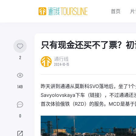
首页
片
只有现金还买不了票？初
2
通行线
2024-10-15
昨天讲到通通从莫斯科SVO落地后，坐了1个多小
149
Savyolovskaya下车（链接），不过
首次体验俄铁（RZD）的服务。MCD是基于
0