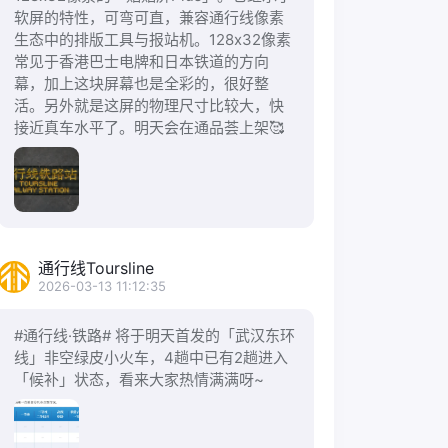
软屏的特性，可弯可直，兼容通行线像素
生态中的排版工具与报站机。128x32像素
常见于香港巴士电牌和日本铁道的方向
幕，加上这块屏幕也是全彩的，很好整
活。另外就是这屏的物理尺寸比较大，快
接近真车水平了。明天会在通品荟上架🥰
通行线Toursline
2026-03-13 11:12:35
#通行线·铁路# 将于明天首发的「武汉东环
线」非空绿皮小火车，4趟中已有2趟进入
「候补」状态，看来大家热情满满呀~