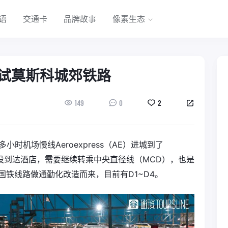
语
交通卡
品牌故事
像素生态
试莫斯科城郊铁路
149
0
2
时机场慢线Aeroexpress（AE）进城到了
通通还没到达酒店，需要继续转乘中央直径线（MCD），也是
国铁线路做通勤化改造而来，目前有D1~D4。