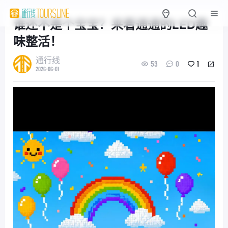
谁还不是个宝宝？来看通通的LED趣
味整活！
通行线
53
0
1
2026-06-01