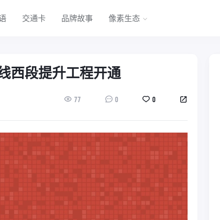
语
交通卡
品牌故事
像素生态
线西段提升工程开通
77
0
0