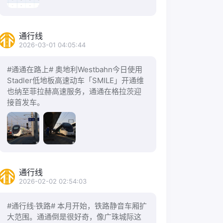
通行线
2026-03-01 04:05:44
#通通在路上# 奥地利Westbahn今日使用
Stadler低地板高速动车「SMILE」开通维
也纳至菲拉赫高速服务，通通在格拉茨迎
接首发车。
通行线
2026-02-02 02:54:03
#通行线·铁路# 本月开始，铁路静音车厢扩
大范围。通通倒是很好奇，像广珠城际这