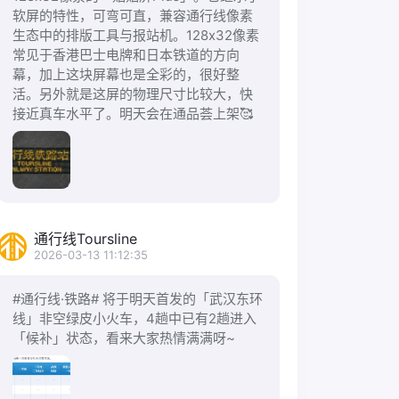
软屏的特性，可弯可直，兼容通行线像素
生态中的排版工具与报站机。128x32像素
常见于香港巴士电牌和日本铁道的方向
幕，加上这块屏幕也是全彩的，很好整
活。另外就是这屏的物理尺寸比较大，快
接近真车水平了。明天会在通品荟上架🥰
通行线Toursline
2026-03-13 11:12:35
#通行线·铁路# 将于明天首发的「武汉东环
线」非空绿皮小火车，4趟中已有2趟进入
「候补」状态，看来大家热情满满呀~