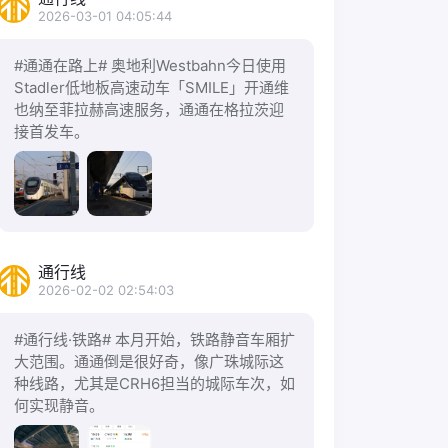
2026-03-01 04:05:44
#通通在路上# 奥地利Westbahn今日使用
Stadler低地板高速动车「SMILE」开通维
也纳至菲拉赫高速服务，通通在格拉茨迎
接首发车。
通行线
2026-02-02 02:54:03
#通行线·铁路# 本月开始，铁路静音车厢扩
大范围。通通倒是很好奇，像广珠城际这
种线路，尤其是CRH6担当的城际车次，如
何实现静音。