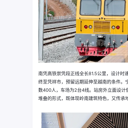
南凭高铁崇凭段正线全长81.5公里，设计时
终至凭祥市，预留远期延伸至越南的条件。宁明
数400人，车场为2台4线。站房外立面设
堆叠的形式，既体现岭南建筑特色，又传承