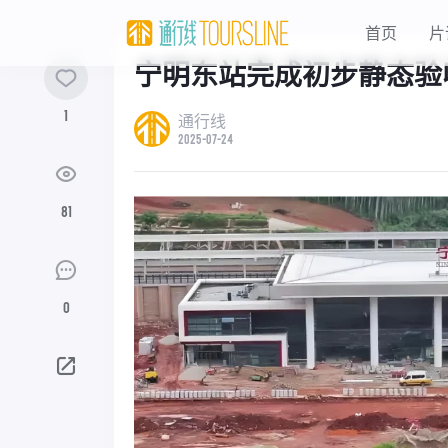
首页
片
宁明东站完成初步静态验
1
通行线
2025-07-24
81
0