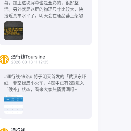
幕，加上这块屏幕也是全彩的，很好整
活。另外就是这屏的物理尺寸比较大，快
接近真车水平了。明天会在通品荟上架🥰
通行线Toursline
2026-03-13 11:12:35
#通行线·铁路# 将于明天首发的「武汉东环
线」非空绿皮小火车，4趟中已有2趟进入
「候补」状态，看来大家热情满满呀~
通行线