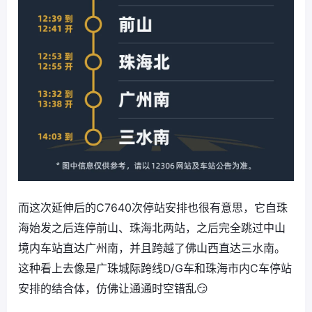
而这次延伸后的C7640次停站安排也很有意思，它自珠
海始发之后连停前山、珠海北两站，之后完全跳过中山
境内车站直达广州南，并且跨越了佛山西直达三水南。
这种看上去像是广珠城际跨线D/G车和珠海市内C车停站
安排的结合体，仿佛让通通时空错乱😏