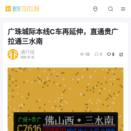
广珠城际本线C车再延伸，直通贵广
拉通三水南
通行线
116
0
0
2025-07-10