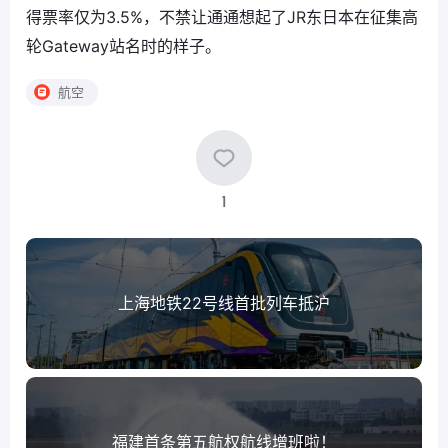
得票率仅为3.5%，不禁让通通想起了JR东日本在征集高
轮Gateway站名时的样子。
航空
1
上海地铁22号线首批列车抵沪
福建首条第五航权航线增班啦！