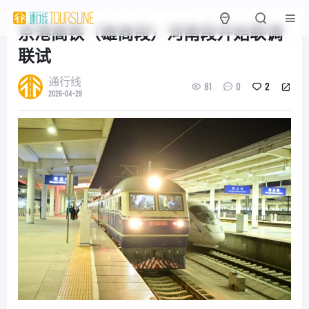
京港高铁（雄商段）河南段开始联调
联试
通行线
81
0
2
2026-04-29