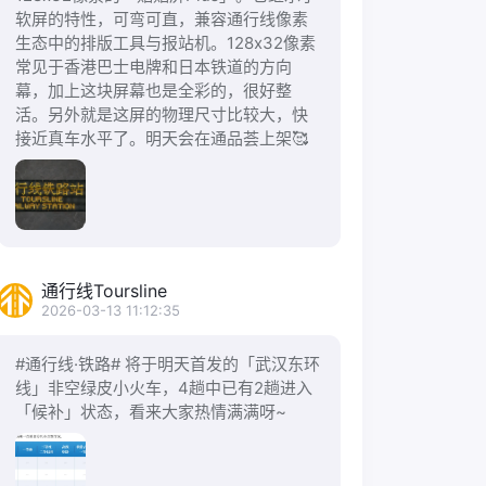
软屏的特性，可弯可直，兼容通行线像素
生态中的排版工具与报站机。128x32像素
常见于香港巴士电牌和日本铁道的方向
幕，加上这块屏幕也是全彩的，很好整
活。另外就是这屏的物理尺寸比较大，快
接近真车水平了。明天会在通品荟上架🥰
通行线Toursline
2026-03-13 11:12:35
#通行线·铁路# 将于明天首发的「武汉东环
线」非空绿皮小火车，4趟中已有2趟进入
「候补」状态，看来大家热情满满呀~