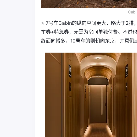
Ca
⭐️ 7号车Cabin的纵向空间更大，略大于
车券+特急券，无需为房间单独付费。不过
终面向博多，10号车的则朝向东京，介意倒