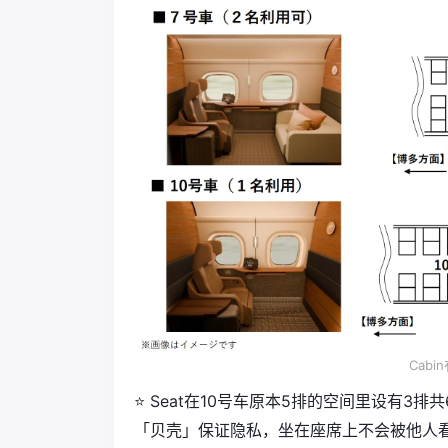
Cab
⭐️ Seat在10号车原本5排的空间里设有
「贝壳」保证隐私，坐在座席上不会被他人