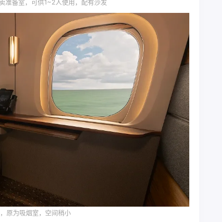
贩卖准备室，可供1~2人使用，配有沙发
bin，原为吸烟室，空间稍小