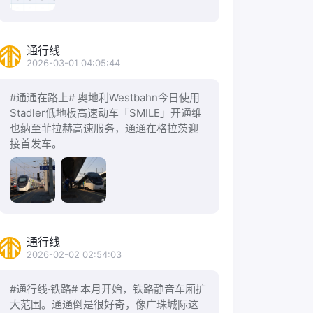
通行线
2026-03-01 04:05:44
#通通在路上# 奥地利Westbahn今日使用
Stadler低地板高速动车「SMILE」开通维
也纳至菲拉赫高速服务，通通在格拉茨迎
接首发车。
通行线
2026-02-02 02:54:03
#通行线·铁路# 本月开始，铁路静音车厢扩
大范围。通通倒是很好奇，像广珠城际这