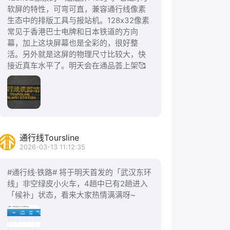
软屏的特性，可弯可直，兼容通行线像素
生态中的排版工具与报站机。128x32像素
常见于香港巴士电牌和日本铁道的方向
幕，加上这块屏幕也是全彩的，很好整
活。另外就是这屏的物理尺寸比较大，快
接近真车水平了。明天会在通品荟上架🥰
通行线Toursline
2026-03-13 11:12:35
#通行线·铁路# 将于明天首发的「武汉东环
线」非空绿皮小火车，4趟中已有2趟进入
「候补」状态，看来大家热情满满呀~