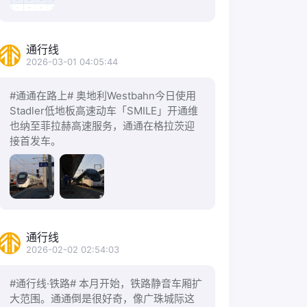
通行线
2026-03-01 04:05:44
#通通在路上# 奥地利Westbahn今日使用
Stadler低地板高速动车「SMILE」开通维
也纳至菲拉赫高速服务，通通在格拉茨迎
接首发车。
通行线
2026-02-02 02:54:03
#通行线·铁路# 本月开始，铁路静音车厢扩
大范围。通通倒是很好奇，像广珠城际这